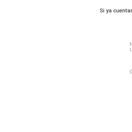
Si ya cuenta
U
C