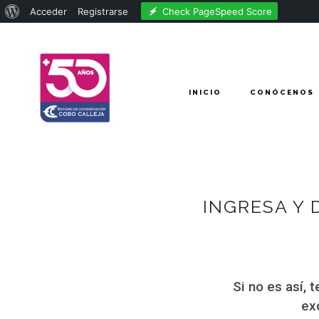
Acerca
Check PageSpeed Score
Acceder
Registrarse
de
WordPress
INICIO
CONÓCENOS
INGRESA Y
Si no es así, 
ex